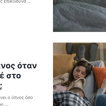
ως επικίνδυνα
...
πνος όταν
έ στο
;
νει ο ύπνος όσο
ηση
...