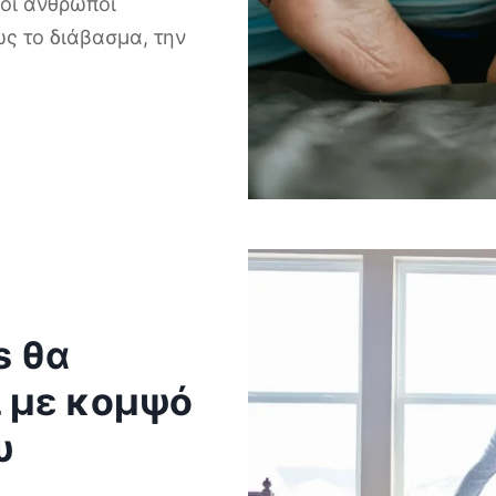
οί άνθρωποι
ς το διάβασμα, την
s θα
 με κομψό
υ