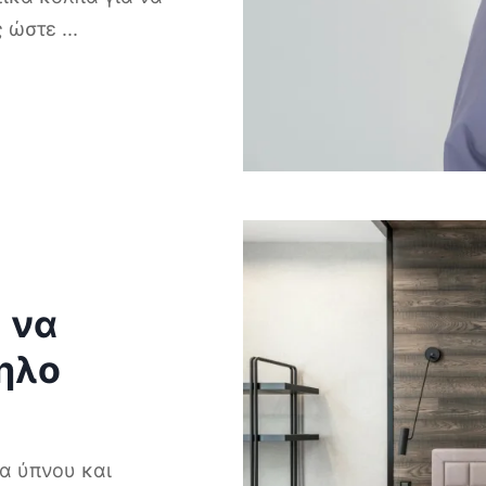
ις ώστε
...
 να
ηλο
μα ύπνου και