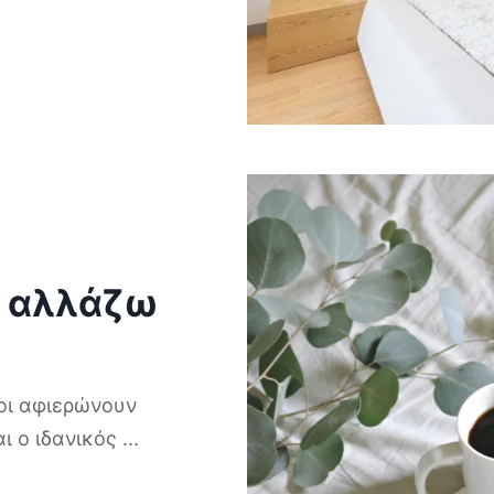
α αλλάζω
οι αφιερώνουν
αι ο ιδανικός
...