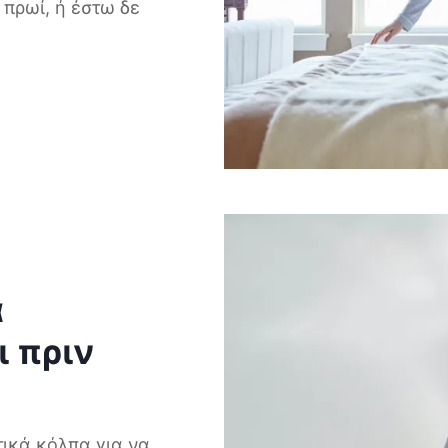
 πρωί, ή έστω δε
α
ι πριν
ικά κόλπα για να