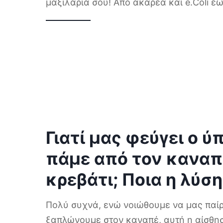
μαξιλάρια σου! Από ακάρεα και e.Coli έ
Γιατί μας φεύγει ο ύ
πάμε από τον καναπ
κρεβάτι; Ποια η λύση
Πολύ συχνά, ενώ νοιώθουμε να μας παίρ
ξαπλώνουμε στον καναπέ, αυτή η αίσθ