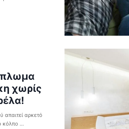
πάπλωμα
η χωρίς
ρέλα!
ού απαιτεί αρκετό
νο κόλπο
...