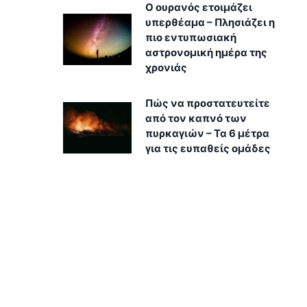
Ο ουρανός ετοιμάζει
υπερθέαμα – Πλησιάζει η
πιο εντυπωσιακή
αστρονομική ημέρα της
χρονιάς
Πώς να προστατευτείτε
από τον καπνό των
πυρκαγιών – Τα 6 μέτρα
για τις ευπαθείς ομάδες