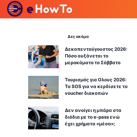
Δες ακόμα
Δεκαπενταύγουστος 2026:
Πόσο αυξάνεται το
μεροκάματο το Σάββατο
Τουρισμός για Ολους 2026:
Τα SOS για να κερδίσετε το
voucher διακοπών
Δεν ανοίγει η μπάρα στα
διόδια με το e-pass ενώ
έχει χρήματα «μέσα»;