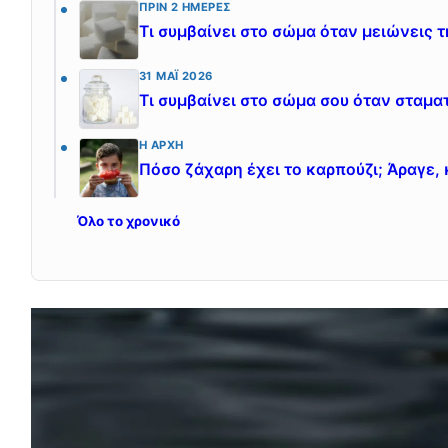
ΠΡΙΝ 2 ΗΜΈΡΕΣ
Τι συμβαίνει στο σώμα όταν μειώνεις τ
31 ΜΆΙ 2026
Τι συμβαίνει στο σώμα σου όταν σταμα
Η ΑΡΧΉ
Πόσο ζάχαρη έχει το καρπούζι; Άραγε, 
Όλο το χρονικό