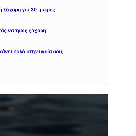
η ζάχαρη για 30 ημέρες
τάς να τρως ζάχαρη
κάνει καλό στην υγεία σου;