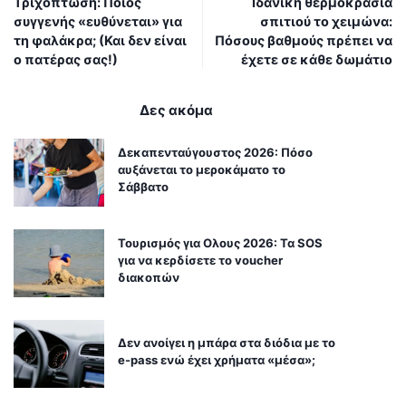
Τριχόπτωση: Ποιος
Ιδανική θερμοκρασία
συγγενής «ευθύνεται» για
σπιτιού το χειμώνα:
τη φαλάκρα; (Και δεν είναι
Πόσους βαθμούς πρέπει να
ο πατέρας σας!)
έχετε σε κάθε δωμάτιο
Δες ακόμα
Δεκαπενταύγουστος 2026: Πόσο
αυξάνεται το μεροκάματο το
Σάββατο
Τουρισμός για Ολους 2026: Τα SOS
για να κερδίσετε το voucher
διακοπών
Δεν ανοίγει η μπάρα στα διόδια με το
e-pass ενώ έχει χρήματα «μέσα»;