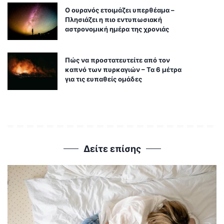
Ο ουρανός ετοιμάζει υπερθέαμα –
Πλησιάζει η πιο εντυπωσιακή
αστρονομική ημέρα της χρονιάς
Πώς να προστατευτείτε από τον
καπνό των πυρκαγιών – Τα 6 μέτρα
για τις ευπαθείς ομάδες
Δείτε επίσης