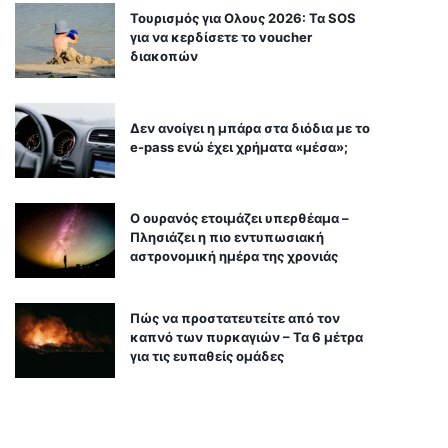
Τουρισμός για Ολους 2026: Τα SOS
για να κερδίσετε το voucher
διακοπών
Δεν ανοίγει η μπάρα στα διόδια με το
e-pass ενώ έχει χρήματα «μέσα»;
Ο ουρανός ετοιμάζει υπερθέαμα –
Πλησιάζει η πιο εντυπωσιακή
αστρονομική ημέρα της χρονιάς
Πώς να προστατευτείτε από τον
καπνό των πυρκαγιών – Τα 6 μέτρα
για τις ευπαθείς ομάδες