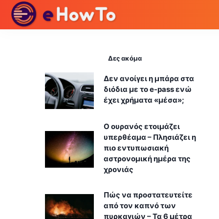
Δες ακόμα
Δεν ανοίγει η μπάρα στα
διόδια με το e-pass ενώ
έχει χρήματα «μέσα»;
Ο ουρανός ετοιμάζει
υπερθέαμα – Πλησιάζει η
πιο εντυπωσιακή
αστρονομική ημέρα της
χρονιάς
Πώς να προστατευτείτε
από τον καπνό των
πυρκαγιών – Τα 6 μέτρα