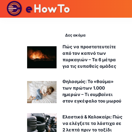
Δες ακόμα
Πώς να προστατευτείτε
από τον καπνό των
πυρκαγιών – Τα 6 μέτρα
για τις ευπαθείς ομάδες
Θηλασμός: Το «θαύμα»
των πρώτων 1.000
ημερών – Τι συμβαίνει
στον εγκέφαλο του μωρού
Ελαστικά & Καλοκαίρι: Πώς
να ελέγξετε τα λάστιχα σε
2 λεπτά πριν το ταξίδι