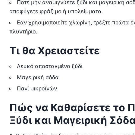
Ποτέ μην αναμιγνύετε ξύδι και μαγειρική σό
αποφύγετε φράξιμο ή υπολείμματα.
Εάν χρησιμοποιείτε χλωρίνη, τρέξτε πρώτα έ
πλυντήριο.
Τι θα Χρειαστείτε
Λευκό αποσταγμένο ξύδι
Μαγειρική σόδα
Πανί μικροϊνών
Πώς να Καθαρίσετε το 
Ξύδι και Μαγειρική Σόδ