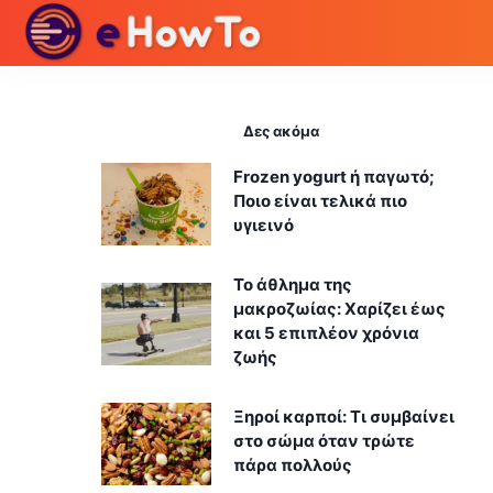
Δες ακόμα
Frozen yogurt ή παγωτό;
Ποιο είναι τελικά πιο
υγιεινό
Το άθλημα της
μακροζωίας: Χαρίζει έως
και 5 επιπλέον χρόνια
ζωής
Ξηροί καρποί: Τι συμβαίνει
στο σώμα όταν τρώτε
πάρα πολλούς