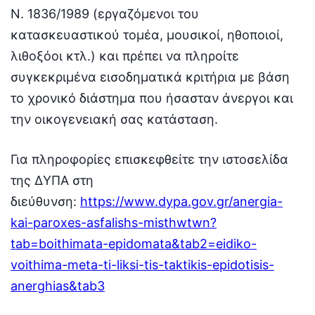
Ν. 1836/1989 (εργαζόμενοι του
κατασκευαστικού τομέα, μουσικοί, ηθοποιοί,
λιθοξόοι κτλ.) και πρέπει να πληροίτε
συγκεκριμένα εισοδηματικά κριτήρια με βάση
το χρονικό διάστημα που ήσασταν άνεργοι και
την οικογενειακή σας κατάσταση.
Για πληροφορίες επισκεφθείτε την ιστοσελίδα
της ΔΥΠΑ στη
διεύθυνση:
https://www.dypa.gov.gr/anergia-
kai-paroxes-asfalishs-misthwtwn?
tab=boithimata-epidomata&tab2=eidiko-
voithima-meta-ti-liksi-tis-taktikis-epidotisis-
anerghias&tab3