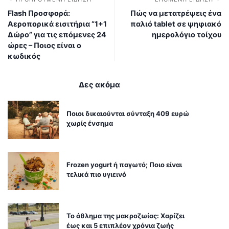
Flash Προσφορά:
Πώς να μετατρέψεις ένα
Αεροπορικά εισιτήρια “1+1
παλιό tablet σε ψηφιακό
Δώρο” για τις επόμενες 24
ημερολόγιο τοίχου
ώρες – Ποιος είναι ο
κωδικός
Δες ακόμα
Ποιοι δικαιούνται σύνταξη 409 ευρώ
χωρίς ένσημα
Frozen yogurt ή παγωτό; Ποιο είναι
τελικά πιο υγιεινό
Το άθλημα της μακροζωίας: Χαρίζει
έως και 5 επιπλέον χρόνια ζωής