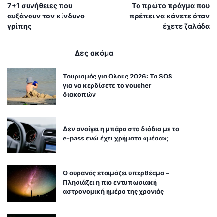
7+1 συνήθειες που
Το πρώτο πράγμα που
αυξάνουν τον κίνδυνο
πρέπει να κάνετε όταν
γρίπης
έχετε ζαλάδα
Δες ακόμα
Τουρισμός για Ολους 2026: Τα SOS
για να κερδίσετε το voucher
διακοπών
Δεν ανοίγει η μπάρα στα διόδια με το
e-pass ενώ έχει χρήματα «μέσα»;
Ο ουρανός ετοιμάζει υπερθέαμα –
Πλησιάζει η πιο εντυπωσιακή
αστρονομική ημέρα της χρονιάς