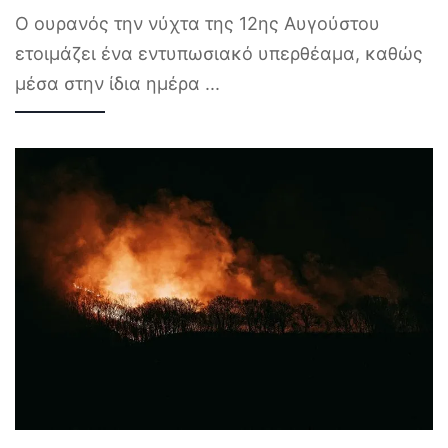
Ο ουρανός την νύχτα της 12ης Αυγούστου
ετοιμάζει ένα εντυπωσιακό υπερθέαμα, καθώς
μέσα στην ίδια ημέρα
...