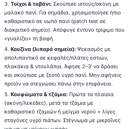
Τοίχοι & ταβάνι:
Σκούπισε ιστούς/σκόνη με
μαλακό πανί. Για σημάδια, χρησιμοποίησε ήπιο
καθαριστικό σε νωπό πανί (patch test σε
διακριτικό σημείο). Απόφυγε έντονο τρίψιμο που
«γυαλίζει» τη βαφή.
Κουζίνα (λιπαρά σημεία):
Ψεκασμός με
απολιπαντικό σε κεφαλές/πλάτες εστιών,
πλακάκια & ντουλάπια. Άφησε 2–3’ να δράσει
και σκούπισε με ζεστό υγρό πανί. Μην αφήνεις
προϊόν να στεγνώσει πάνω στην επιφάνεια.
Κουφώματα & τζάμια:
Πρώτα τα πλαίσια
(σκόνη/λεκέδες), μετά τα τζάμια με
καθαριστικό τζαμιών ή μείγμα νερού + λίγες
σταγόνες υγρό πιάτων. Στέγνωμα με μικροΐνες
για να μη μείνουν «νερά».