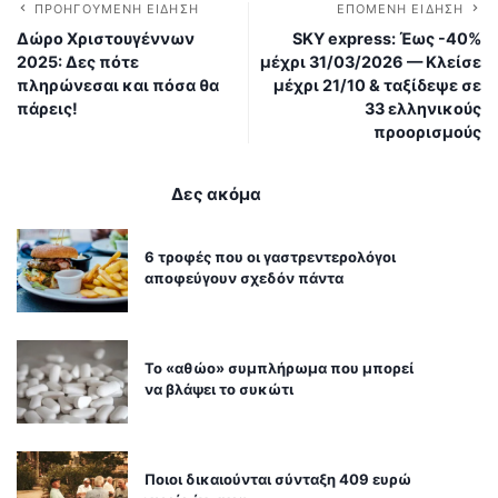
ΠΡΟΗΓΟΎΜΕΝΗ ΕΊΔΗΣΗ
ΕΠΌΜΕΝΗ ΕΊΔΗΣΗ
Δώρο Χριστουγέννων
SKY express: Έως -40%
2025: Δες πότε
μέχρι 31/03/2026 — Κλείσε
πληρώνεσαι και πόσα θα
μέχρι 21/10 & ταξίδεψε σε
πάρεις!
33 ελληνικούς
προορισμούς
Δες ακόμα
6 τροφές που οι γαστρεντερολόγοι
αποφεύγουν σχεδόν πάντα
Το «αθώο» συμπλήρωμα που μπορεί
να βλάψει το συκώτι
Ποιοι δικαιούνται σύνταξη 409 ευρώ