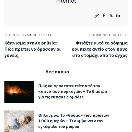
internet
ΠΡΟΗΓΟΎΜΕΝΗ ΕΊΔΗΣΗ
ΕΠΌΜΕΝΗ ΕΊΔΗΣΗ
Κάπνισμα στην εφηβεία:
Φτιάξτε αυτό το ρόφημα
Πώς πρέπει να δράσουν οι
και πείτε αντίο στον πόνο
γονείς;
στο στομάχι από το άγχος
Δες ακόμα
Πώς να προστατευτείτε από τον
καπνό των πυρκαγιών – Τα 6 μέτρα
για τις ευπαθείς ομάδες
Θηλασμός: Το «θαύμα» των πρώτων
1.000 ημερών – Τι συμβαίνει στον
εγκέφαλο του μωρού