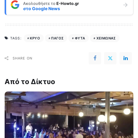
Ακολουθήστε το
E-Howto.gr
στο
Google News
ΚΡΥΟ
ΠΑΓΟΣ
ΦΥΤΑ
ΧΕΙΜΩΝΑΣ
TAGS:
SHARE ON
Από το Δίκτυο