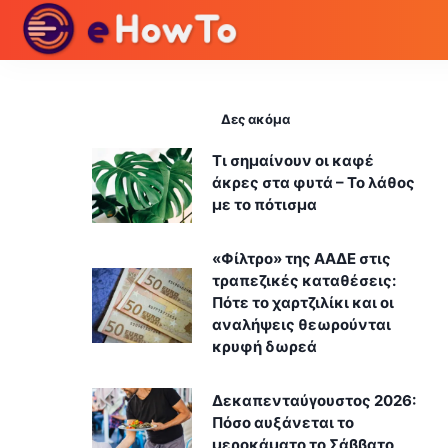
Δες ακόμα
Τι σημαίνουν οι καφέ
άκρες στα φυτά – Το λάθος
με το πότισμα
«Φίλτρο» της ΑΑΔΕ στις
τραπεζικές καταθέσεις:
Πότε το χαρτζιλίκι και οι
αναλήψεις θεωρούνται
κρυφή δωρεά
Δεκαπενταύγουστος 2026:
Πόσο αυξάνεται το
μεροκάματο το Σάββατο