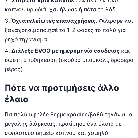
Σταμάτα πριν καπνίσει.
Αν δεις έντονο
καπνό/μυρωδιά, χαμήλωσε ή πέτα το λάδι.
Όχι ατελείωτες επαναχρήσεις.
Φίλτραρε και
ξαναχρησιμοποίησέ το 1–2 φορές το πολύ για
ρηχό τηγάνισμα.
Διάλεξε EVOO με ημερομηνία εσοδείας
και
σωστή αποθήκευση (σκούρο μπουκάλι, δροσερό
μέρος).
Πότε να προτιμήσεις άλλο
έλαιο
Για πολύ υψηλές θερμοκρασίες/βαθύ τηγάνισμα
μεγάλης διάρκειας, προτίμησε ένα έλαιο με
υψηλότερο
σημείο καπνού και χαμηλά