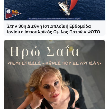
Στην 36η Διεθνή Ιστιοπλοϊκή Εβδομάδα
Ιονίου ο Ιστιοπλοϊκός Ομιλος Πατρών ΦΩΤΟ