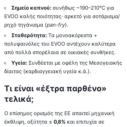
Σημείο καπνού:
συνήθως ~190–210°C για
EVOO καλής ποιότητας· αρκετό για σοτάρισμα/
ρηχό τηγάνισμα (
pan-fry
).
Σταθερότητα:
Τα μονοακόρεστα +
πολυφαινόλες του EVOO αντέχουν καλύτερα
από πολλά σπορέλαια σε οικιακές συνθήκες.
Υγεία:
Συνδέεται με οφέλη της Μεσογειακής
δίαιτας (καρδιαγγειακή υγεία κ.ά.).
Τι είναι «έξτρα παρθένο»
τελικά;
Ο επίσημος ορισμός της ΕΕ απαιτεί μηχανική
έκθλιψη, οξύτητα ≤
0,8%
και επιτυχία σε