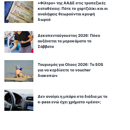
«Φίλτρο» της ΑΑΔΕ στις τραπεζικές
καταθέσεις: Πότε το χαρτζιλίκι και οι
αναλήψεις θεωρούνται κρυφή
δωρεά
Δεκαπενταύγουστος 2026: Πόσο
αυξάνεται το μεροκάματο το
Σάββατο
Τουρισμός για Ολους 2026: Τα SOS
για να κερδίσετε το voucher
διακοπών
Δεν ανοίγει η μπάρα στα διόδια με το
e-pass ενώ έχει χρήματα «μέσα»;