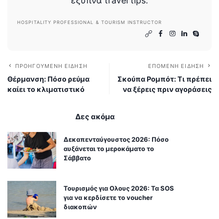
έξυπνα travel tips.
HOSPITALITY PROFESSIONAL & TOURISM INSTRUCTOR
ΠΡΟΗΓΟΎΜΕΝΗ ΕΊΔΗΣΗ
ΕΠΌΜΕΝΗ ΕΊΔΗΣΗ
Θέρμανση: Πόσο ρεύμα
Σκούπα Ρομπότ: Τι πρέπει
καίει το κλιματιστικό
να ξέρεις πριν αγοράσεις
Δες ακόμα
Δεκαπενταύγουστος 2026: Πόσο
αυξάνεται το μεροκάματο το
Σάββατο
Τουρισμός για Ολους 2026: Τα SOS
για να κερδίσετε το voucher
διακοπών