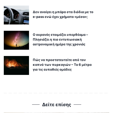
Δεν ανοίγει η μπάρα στα διόδια με το
e-pass ενώ έχει χρήματα «μέσα»;
Ο ουρανός ετοιμάζει υπερθέαμα –
Πλησιάζει η πιο εντυπωσιακή
αστρονομική ημέρα της χρονιάς
Πώς να προστατευτείτε από τον
καπνό των πυρκαγιών – Τα 6 μέτρα
για τις ευπαθείς ομάδες
Δείτε επίσης