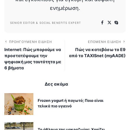
ενημέρωση.
SENIOR EDITOR & SOCIAL BENEFITS EXPERT
ΠΡΟΗΓΟΎΜΕΝΗ ΕΊΔΗΣΗ
ΕΠΌΜΕΝΗ ΕΊΔΗΣΗ
Internet: Πώς μπορούμε να
Πώς να κατεβάσω το Ε9
προστατέψουμε την
από το TAXISnet (myAADE)
ψηφιακή μας ταυτότητα με
6 βήματα
Δες ακόμα
Frozen yogurt ή παγωτό; Ποιο είναι
τελικά πιο υγιεινό
Το άθλημα της μακροζωίας: Χαρίζει