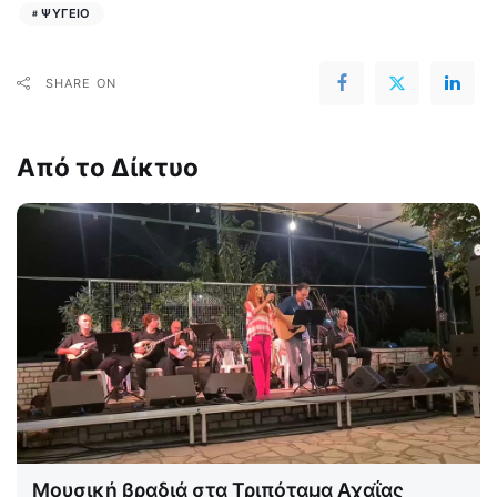
ΨΥΓΕΙΟ
SHARE ON
Από το Δίκτυο
Μουσική βραδιά στα Τριπόταμα Αχαΐας