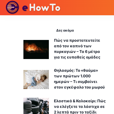
Δες ακόμα
Πώς να προστατευτείτε
από τον καπνό των
πυρκαγιών – Τα 6 μέτρα
για τις ευπαθείς ομάδες
Θηλασμός: Το «θαύμα»
των πρώτων 1.000
ημερών – Τι συμβαίνει
στον εγκέφαλο του μωρού
Ελαστικά & Καλοκαίρι: Πώς
να ελέγξετε τα λάστιχα σε
2 λεπτά πριν το ταξίδι