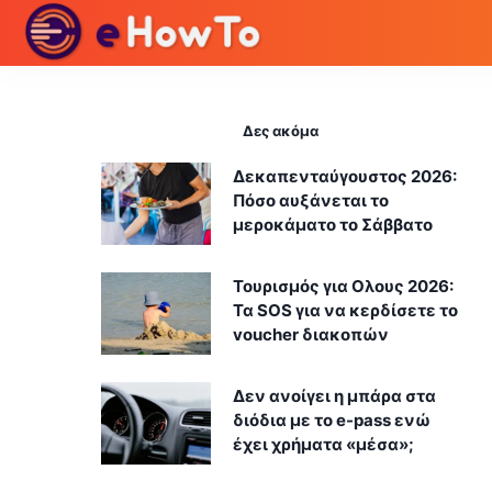
Δες ακόμα
Δεκαπενταύγουστος 2026:
Πόσο αυξάνεται το
μεροκάματο το Σάββατο
Τουρισμός για Ολους 2026:
Τα SOS για να κερδίσετε το
voucher διακοπών
Δεν ανοίγει η μπάρα στα
διόδια με το e-pass ενώ
έχει χρήματα «μέσα»;