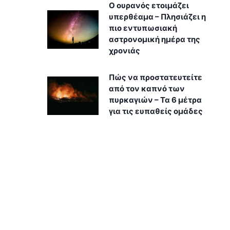
Ο ουρανός ετοιμάζει
υπερθέαμα – Πλησιάζει η
πιο εντυπωσιακή
αστρονομική ημέρα της
χρονιάς
Πώς να προστατευτείτε
από τον καπνό των
πυρκαγιών – Τα 6 μέτρα
για τις ευπαθείς ομάδες