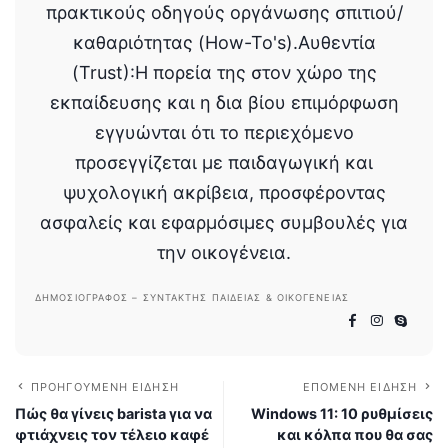
πρακτικούς οδηγούς οργάνωσης σπιτιού/
καθαριότητας (How-To's).Αυθεντία
(Trust):Η πορεία της στον χώρο της
εκπαίδευσης και η δια βίου επιμόρφωση
εγγυώνται ότι το περιεχόμενο
προσεγγίζεται με παιδαγωγική και
ψυχολογική ακρίβεια, προσφέροντας
ασφαλείς και εφαρμόσιμες συμβουλές για
την οικογένεια.
ΔΗΜΟΣΙΟΓΡΆΦΟΣ – ΣΥΝΤΆΚΤΗΣ ΠΑΙΔΕΊΑΣ & ΟΙΚΟΓΈΝΕΙΑΣ
ΠΡΟΗΓΟΎΜΕΝΗ ΕΊΔΗΣΗ
ΕΠΌΜΕΝΗ ΕΊΔΗΣΗ
Πώς θα γίνεις barista για να
Windows 11: 10 ρυθμίσεις
φτιάχνεις τον τέλειο καφέ
και κόλπα που θα σας