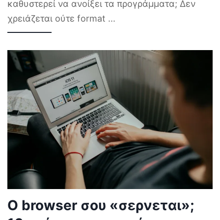
καθυστερεί να ανοίξει τα προγράμματα; Δεν
χρειάζεται ούτε format
...
Ο browser σου «σερνεται»;