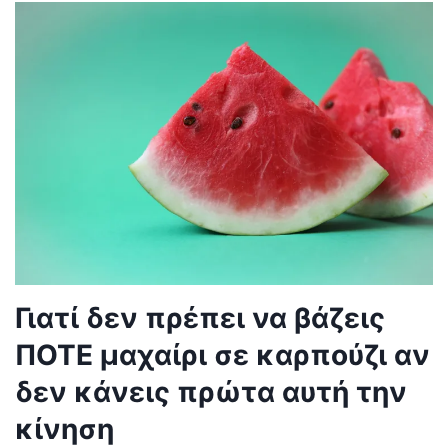
Γιατί δεν πρέπει να βάζεις
ΠΟΤΕ μαχαίρι σε καρπούζι αν
δεν κάνεις πρώτα αυτή την
κίνηση