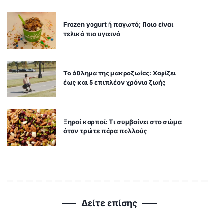
Frozen yogurt ή παγωτό; Ποιο είναι
τελικά πιο υγιεινό
Το άθλημα της μακροζωίας: Χαρίζει
έως και 5 επιπλέον χρόνια ζωής
Ξηροί καρποί: Τι συμβαίνει στο σώμα
όταν τρώτε πάρα πολλούς
Δείτε επίσης