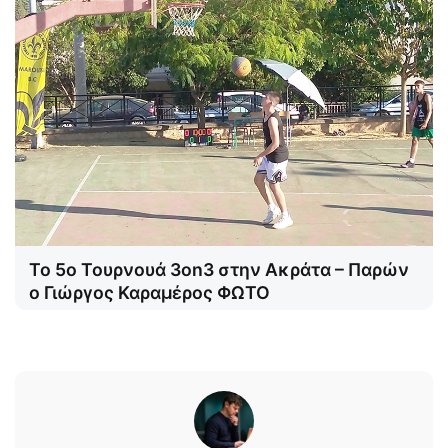
Το 5ο Τουρνουά 3on3 στην Ακράτα – Παρών
ο Γιώργος Καραμέρος ΦΩΤΟ