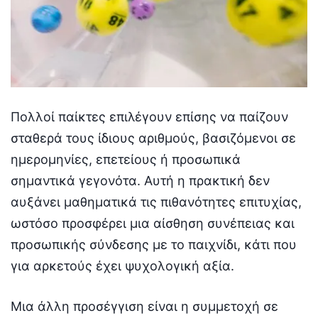
Πολλοί παίκτες επιλέγουν επίσης να παίζουν
σταθερά τους ίδιους αριθμούς, βασιζόμενοι σε
ημερομηνίες, επετείους ή προσωπικά
σημαντικά γεγονότα. Αυτή η πρακτική δεν
αυξάνει μαθηματικά τις πιθανότητες επιτυχίας,
ωστόσο προσφέρει μια αίσθηση συνέπειας και
προσωπικής σύνδεσης με το παιχνίδι, κάτι που
για αρκετούς έχει ψυχολογική αξία.
Μια άλλη προσέγγιση είναι η συμμετοχή σε