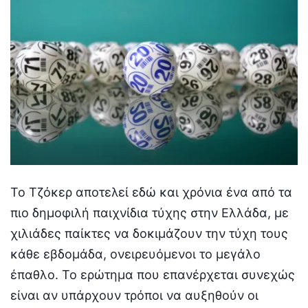
Το Τζόκερ αποτελεί εδώ και χρόνια ένα από τα
πιο δημοφιλή παιχνίδια τύχης στην Ελλάδα, με
χιλιάδες παίκτες να δοκιμάζουν την τύχη τους
κάθε εβδομάδα, ονειρευόμενοι το μεγάλο
έπαθλο. Το ερώτημα που επανέρχεται συνεχώς
είναι αν υπάρχουν τρόποι να αυξηθούν οι