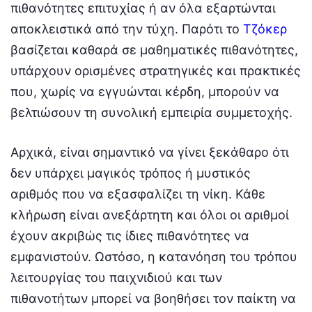
πιθανότητες επιτυχίας ή αν όλα εξαρτώνται
αποκλειστικά από την τύχη. Παρότι το
Τζόκερ
βασίζεται καθαρά σε μαθηματικές πιθανότητες,
υπάρχουν ορισμένες στρατηγικές και πρακτικές
που, χωρίς να εγγυώνται κέρδη, μπορούν να
βελτιώσουν τη συνολική εμπειρία συμμετοχής.
Αρχικά, είναι σημαντικό να γίνει ξεκάθαρο ότι
δεν υπάρχει μαγικός τρόπος ή μυστικός
αριθμός που να εξασφαλίζει τη νίκη. Κάθε
κλήρωση είναι ανεξάρτητη και όλοι οι αριθμοί
έχουν ακριβώς τις ίδιες πιθανότητες να
εμφανιστούν. Ωστόσο, η κατανόηση του τρόπου
λειτουργίας του παιχνιδιού και των
πιθανοτήτων μπορεί να βοηθήσει τον παίκτη να