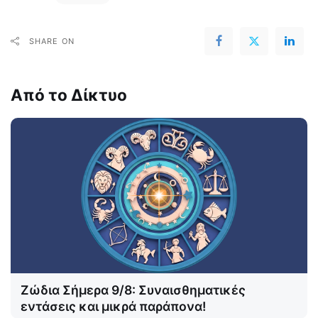
SHARE ON
Από το Δίκτυο
Ζώδια Σήμερα 9/8: Συναισθηματικές
εντάσεις και μικρά παράπονα!