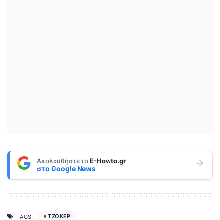
Ακολουθήστε το
E-Howto.gr
στο
Google News
ΤΖΟΚΕΡ
TAGS: