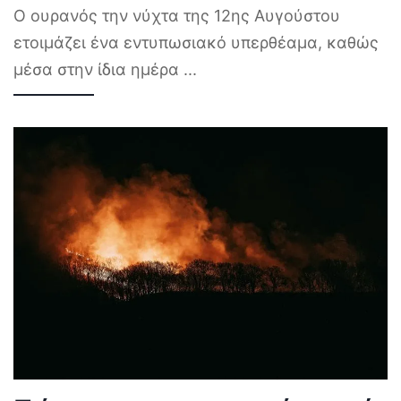
Ο ουρανός την νύχτα της 12ης Αυγούστου
ετοιμάζει ένα εντυπωσιακό υπερθέαμα, καθώς
μέσα στην ίδια ημέρα
...