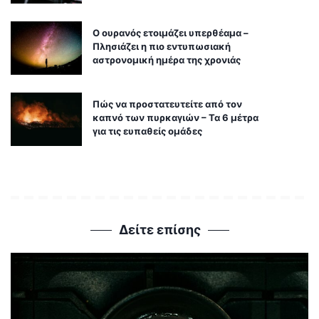
Ο ουρανός ετοιμάζει υπερθέαμα –
Πλησιάζει η πιο εντυπωσιακή
αστρονομική ημέρα της χρονιάς
Πώς να προστατευτείτε από τον
καπνό των πυρκαγιών – Τα 6 μέτρα
για τις ευπαθείς ομάδες
Δείτε επίσης