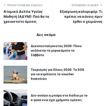
ΠΡΟΗΓΟΎΜΕΝΗ ΕΊΔΗΣΗ
ΕΠΌΜΕΝΗ ΕΊΔΗΣΗ
Ατομικό Δελτίο Υγείας
Εξαέρωση καλοριφέρ: Τι
Μαθητή (ΑΔΥΜ): Πού θα το
πρέπει να κάνεις πριν
χρειαστείτε άμεσα;
έρθει ο χειμώνας
Δες ακόμα
Δεκαπενταύγουστος 2026: Πόσο
αυξάνεται το μεροκάματο το
Σάββατο
Τουρισμός για Ολους 2026: Τα SOS
για να κερδίσετε το voucher
διακοπών
Δεν ανοίγει η μπάρα στα διόδια με το
e-pass ενώ έχει χρήματα «μέσα»;