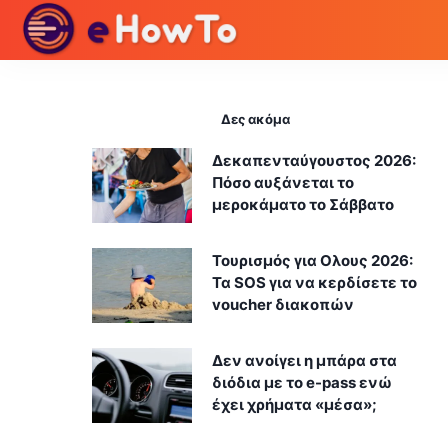
Δες ακόμα
Δεκαπενταύγουστος 2026:
Πόσο αυξάνεται το
μεροκάματο το Σάββατο
Τουρισμός για Ολους 2026:
Τα SOS για να κερδίσετε το
voucher διακοπών
Δεν ανοίγει η μπάρα στα
διόδια με το e-pass ενώ
έχει χρήματα «μέσα»;