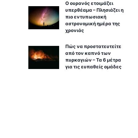
Ο ουρανός ετοιμάζει
υπερθέαμα – Πλησιάζει η
πιο εντυπωσιακή
αστρονομική ημέρα της
χρονιάς
Πώς να προστατευτείτε
από τον καπνό των
πυρκαγιών – Τα 6 μέτρα
για τις ευπαθείς ομάδες