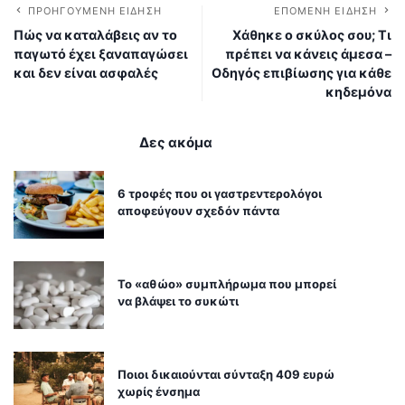
ΠΡΟΗΓΟΎΜΕΝΗ ΕΊΔΗΣΗ
ΕΠΌΜΕΝΗ ΕΊΔΗΣΗ
Πώς να καταλάβεις αν το
Χάθηκε ο σκύλος σου; Τι
παγωτό έχει ξαναπαγώσει
πρέπει να κάνεις άμεσα –
και δεν είναι ασφαλές
Οδηγός επιβίωσης για κάθε
κηδεμόνα
Δες ακόμα
6 τροφές που οι γαστρεντερολόγοι
αποφεύγουν σχεδόν πάντα
Το «αθώο» συμπλήρωμα που μπορεί
να βλάψει το συκώτι
Ποιοι δικαιούνται σύνταξη 409 ευρώ
χωρίς ένσημα