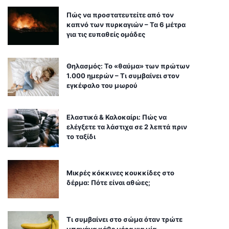
Πώς να προστατευτείτε από τον
καπνό των πυρκαγιών – Τα 6 μέτρα
για τις ευπαθείς ομάδες
Θηλασμός: Το «θαύμα» των πρώτων
1.000 ημερών – Τι συμβαίνει στον
εγκέφαλο του μωρού
Ελαστικά & Καλοκαίρι: Πώς να
ελέγξετε τα λάστιχα σε 2 λεπτά πριν
το ταξίδι
Μικρές κόκκινες κουκκίδες στο
δέρμα: Πότε είναι αθώες;
Τι συμβαίνει στο σώμα όταν τρώτε
μπανάνα κάθε μέρα για μία