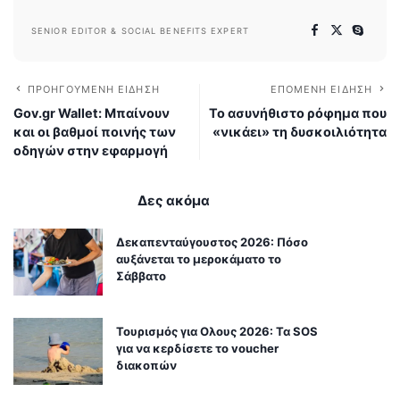
SENIOR EDITOR & SOCIAL BENEFITS EXPERT
ΠΡΟΗΓΟΎΜΕΝΗ ΕΊΔΗΣΗ
ΕΠΌΜΕΝΗ ΕΊΔΗΣΗ
Gov.gr Wallet: Μπαίνουν
Το ασυνήθιστο ρόφημα που
και οι βαθμοί ποινής των
«νικάει» τη δυσκοιλιότητα
οδηγών στην εφαρμογή
Δες ακόμα
Δεκαπενταύγουστος 2026: Πόσο
αυξάνεται το μεροκάματο το
Σάββατο
Τουρισμός για Ολους 2026: Τα SOS
για να κερδίσετε το voucher
διακοπών