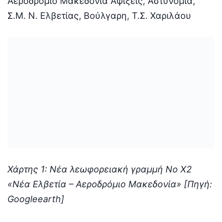
Αεροδρόμιο Μακεδονία Αφίξεις, Αστυνομία,
Σ.M. Ν. Ελβετίας, Βούλγαρη, Τ.Σ. Χαριλάου
Χάρτης 1: Νέα λεωφορειακή γραμμή Νο Χ2
«Νέα Ελβετία – Αεροδρόμιο Μακεδονία» [Πηγή:
Googleearth]