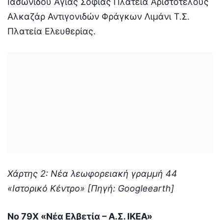
Ιασωνίδου Αγίας Σοφίας Πλατεία Αριστοτέλους
Αλκαζάρ Αντιγονιδών Φράγκων Λιμάνι Τ.Σ.
Πλατεία Ελευθερίας.
Χάρτης 2: Νέα λεωφορειακή γραμμή 44
«Ιστορικό Κέντρο» [Πηγή: Googleearth]
Νο 79Χ «Νέα Ελβετία – Α.Σ. ΙΚΕΑ»