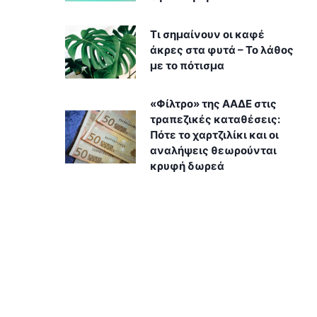
Τι σημαίνουν οι καφέ
άκρες στα φυτά – Το λάθος
με το πότισμα
«Φίλτρο» της ΑΑΔΕ στις
τραπεζικές καταθέσεις:
Πότε το χαρτζιλίκι και οι
αναλήψεις θεωρούνται
κρυφή δωρεά