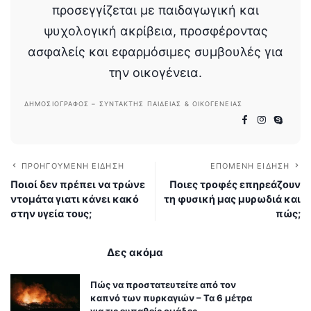
προσεγγίζεται με παιδαγωγική και
ψυχολογική ακρίβεια, προσφέροντας
ασφαλείς και εφαρμόσιμες συμβουλές για
την οικογένεια.
ΔΗΜΟΣΙΟΓΡΆΦΟΣ – ΣΥΝΤΆΚΤΗΣ ΠΑΙΔΕΊΑΣ & ΟΙΚΟΓΈΝΕΙΑΣ
ΠΡΟΗΓΟΎΜΕΝΗ ΕΊΔΗΣΗ
ΕΠΌΜΕΝΗ ΕΊΔΗΣΗ
Ποιοί δεν πρέπει να τρώνε
Ποιες τροφές επηρεάζουν
ντομάτα γιατι κάνει κακό
τη φυσική μας μυρωδιά και
στην υγεία τους;
πώς;
Δες ακόμα
Πώς να προστατευτείτε από τον
καπνό των πυρκαγιών – Τα 6 μέτρα