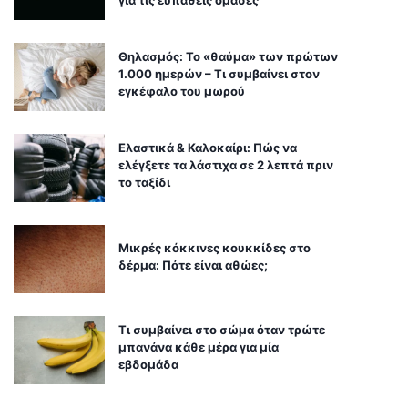
για τις ευπαθείς ομάδες
Θηλασμός: Το «θαύμα» των πρώτων
1.000 ημερών – Τι συμβαίνει στον
εγκέφαλο του μωρού
Ελαστικά & Καλοκαίρι: Πώς να
ελέγξετε τα λάστιχα σε 2 λεπτά πριν
το ταξίδι
Μικρές κόκκινες κουκκίδες στο
δέρμα: Πότε είναι αθώες;
Τι συμβαίνει στο σώμα όταν τρώτε
μπανάνα κάθε μέρα για μία
εβδομάδα