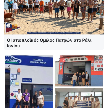
Ο Ιστιοπλοϊκός Ομιλος Πατρών στο Ράλι
Ιονίου