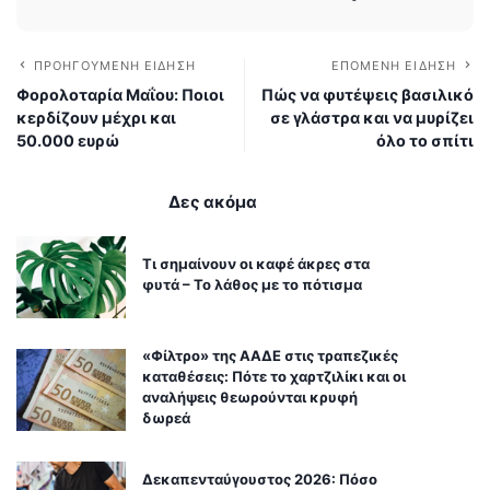
ΠΡΟΗΓΟΎΜΕΝΗ ΕΊΔΗΣΗ
ΕΠΌΜΕΝΗ ΕΊΔΗΣΗ
Φορολοταρία Μαΐου: Ποιοι
Πώς να φυτέψεις βασιλικό
κερδίζουν μέχρι και
σε γλάστρα και να μυρίζει
50.000 ευρώ
όλο το σπίτι
Δες ακόμα
Τι σημαίνουν οι καφέ άκρες στα
φυτά – Το λάθος με το πότισμα
«Φίλτρο» της ΑΑΔΕ στις τραπεζικές
καταθέσεις: Πότε το χαρτζιλίκι και οι
αναλήψεις θεωρούνται κρυφή
δωρεά
Δεκαπενταύγουστος 2026: Πόσο