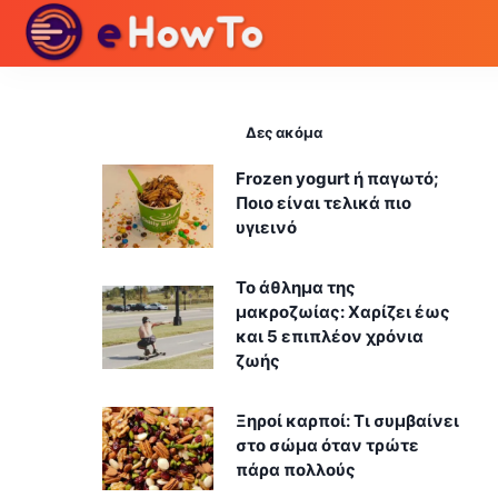
Δες ακόμα
Frozen yogurt ή παγωτό;
Ποιο είναι τελικά πιο
υγιεινό
Το άθλημα της
μακροζωίας: Χαρίζει έως
και 5 επιπλέον χρόνια
ζωής
Ξηροί καρποί: Τι συμβαίνει
στο σώμα όταν τρώτε
πάρα πολλούς