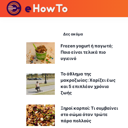
Δες ακόμα
Frozen yogurt ή παγωτό;
Ποιο είναι τελικά πιο
υγιεινό
Το άθλημα της
μακροζωίας: Χαρίζει έως
και 5 επιπλέον χρόνια
ζωής
Ξηροί καρποί: Τι συμβαίνει
στο σώμα όταν τρώτε
πάρα πολλούς