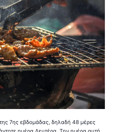
 της 7ης εβδομάδας, δηλαδή 48 μέρες
άντοτε ημέρα Δευτέρα. Την ημέρα αυτή