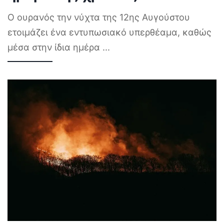
Ο ουρανός την νύχτα της 12ης Αυγούστου
ετοιμάζει ένα εντυπωσιακό υπερθέαμα, καθώς
μέσα στην ίδια ημέρα
...