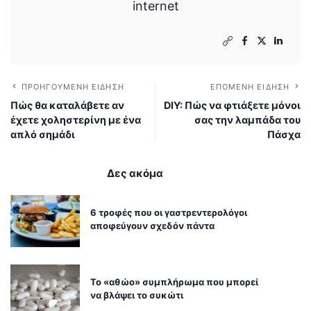
internet
ΠΡΟΗΓΟΎΜΕΝΗ ΕΊΔΗΣΗ
ΕΠΌΜΕΝΗ ΕΊΔΗΣΗ
Πώς θα καταλάβετε αν
DΙΥ: Πώς να φτιάξετε μόνοι
έχετε χοληστερίνη με ένα
σας την λαμπάδα του
απλό σημάδι
Πάσχα
Δες ακόμα
6 τροφές που οι γαστρεντερολόγοι
αποφεύγουν σχεδόν πάντα
Το «αθώο» συμπλήρωμα που μπορεί
να βλάψει το συκώτι