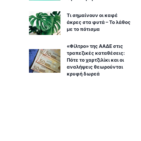
Τι σημαίνουν οι καφέ
άκρες στα φυτά – Το λάθος
με το πότισμα
«Φίλτρο» της ΑΑΔΕ στις
τραπεζικές καταθέσεις:
Πότε το χαρτζιλίκι και οι
αναλήψεις θεωρούνται
κρυφή δωρεά