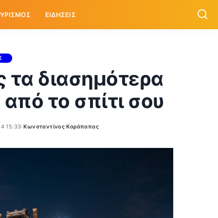
ΥΡΙΣΜΟΣ
ΕΙΔΗΣΕΙΣ
Σ
ς τα διασημότερα
 από το σπίτι σου
24 15:33
Κωνσταντίνος Καράπαπας
Posted
by