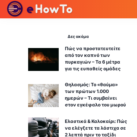
Δες ακόμα
Πώς να προστατευτείτε
από τον καπνό των
πυρκαγιών – Τα 6 μέτρα
για τις ευπαθείς ομάδες
Θηλασμός: Το «θαύμα»
των πρώτων 1.000
ημερών – Τι συμβαίνει
στον εγκέφαλο του μωρού
Ελαστικά & Καλοκαίρι: Πώς
να ελέγξετε τα λάστιχα σε
2 λεπτά πριν το ταξίδι