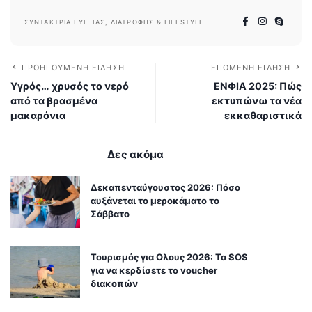
ΣΥΝΤΆΚΤΡΙΑ ΕΥΕΞΊΑΣ, ΔΙΑΤΡΟΦΉΣ & LIFESTYLE
ΠΡΟΗΓΟΎΜΕΝΗ ΕΊΔΗΣΗ
ΕΠΌΜΕΝΗ ΕΊΔΗΣΗ
Υγρός… χρυσός το νερό
ΕΝΦΙΑ 2025: Πώς
από τα βρασμένα
εκτυπώνω τα νέα
μακαρόνια
εκκαθαριστικά
Δες ακόμα
Δεκαπενταύγουστος 2026: Πόσο
αυξάνεται το μεροκάματο το
Σάββατο
Τουρισμός για Ολους 2026: Τα SOS
για να κερδίσετε το voucher
διακοπών