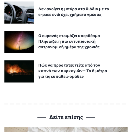
Δεν ανοίγει η μπάρα στα διόδια με το
e-pass ενώ έχει χρήματα «μέσα»;
Ο ουρανός ετοιμάζει υπερθέαμα –
Πλησιάζει η πιο εντυπωσιακή
αστρονομική ημέρα της χρονιάς
Πώς να προστατευτείτε από τον
καπνό των πυρκαγιών – Τα 6 μέτρα
για τις ευπαθείς ομάδες
Δείτε επίσης