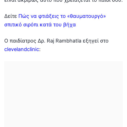
Δείτε
Πώς να φτιάξεις το «θαυματουργό»
σπιτικό σιρόπι κατά του βήχα
Ο παιδίατρος Δρ. Raj Rambhatla εξηγεί στο
clevelandclinic
: