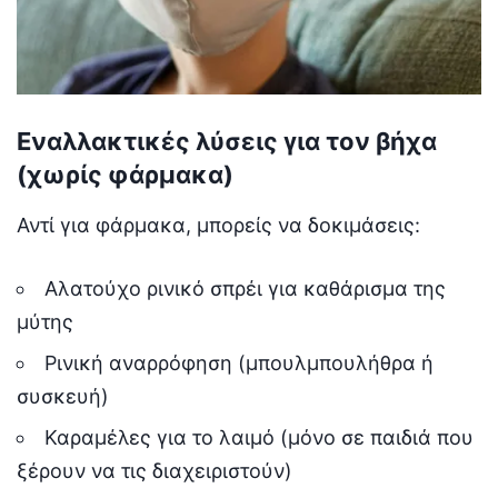
Εναλλακτικές λύσεις για τον βήχα
(χωρίς φάρμακα)
Αντί για φάρμακα, μπορείς να δοκιμάσεις:
Αλατούχο ρινικό σπρέι για καθάρισμα της
μύτης
Ρινική αναρρόφηση (μπουλμπουλήθρα ή
συσκευή)
Καραμέλες για το λαιμό (μόνο σε παιδιά που
ξέρουν να τις διαχειριστούν)