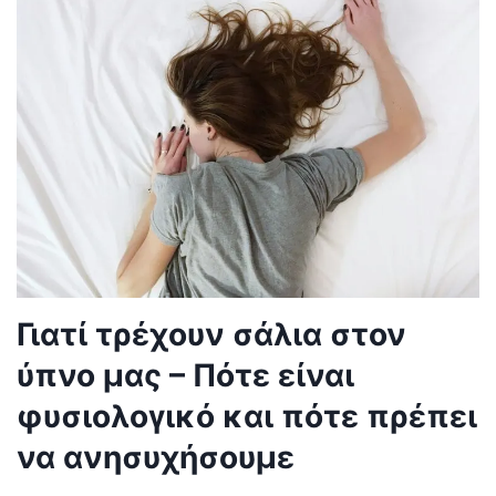
Γιατί τρέχουν σάλια στον
ύπνο μας – Πότε είναι
φυσιολογικό και πότε πρέπει
να ανησυχήσουμε