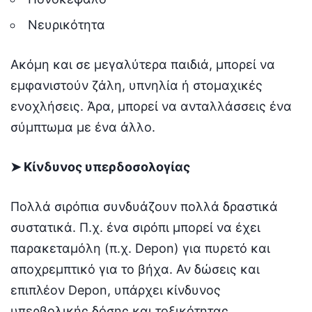
Νευρικότητα
Ακόμη και σε μεγαλύτερα παιδιά, μπορεί να
εμφανιστούν ζάλη, υπνηλία ή στομαχικές
ενοχλήσεις. Άρα, μπορεί να ανταλλάσσεις ένα
σύμπτωμα με ένα άλλο.
➤ Κίνδυνος υπερδοσολογίας
Πολλά σιρόπια συνδυάζουν πολλά δραστικά
συστατικά. Π.χ. ένα σιρόπι μπορεί να έχει
παρακεταμόλη (π.χ. Depon) για πυρετό και
αποχρεμπτικό για το βήχα. Αν δώσεις και
επιπλέον Depon, υπάρχει κίνδυνος
υπερβολικής δόσης και τοξικότητας.