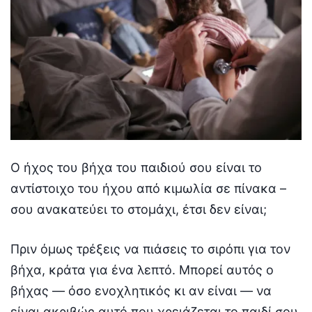
Ο ήχος του βήχα του παιδιού σου είναι το
αντίστοιχο του ήχου από κιμωλία σε πίνακα –
σου ανακατεύει το στομάχι, έτσι δεν είναι;
Πριν όμως τρέξεις να πιάσεις το σιρόπι για τον
βήχα, κράτα για ένα λεπτό. Μπορεί αυτός ο
βήχας — όσο ενοχλητικός κι αν είναι — να
είναι ακριβώς αυτό που χρειάζεται το παιδί σου.