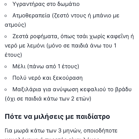
Υγραντήρας στο δωμάτιο
Ατμοθεραπεία (ζεστό ντους ή μπάνιο με
ατμούς)
Ζεστά ροφήματα, όπως τσάι χωρίς καφεΐνη ή
νερό με λεμόνι (μόνο σε παιδιά άνω του 1
έτους)
Μέλι (πάνω από 1 έτους)
Πολύ νερό και ξεκούραση
Μαξιλάρια για ανύψωση κεφαλιού το βράδυ
(όχι σε παιδιά κάτω των 2 ετών)
Πότε να μιλήσεις με παιδίατρο
Για μωρά κάτω των 3 μηνών, οποιοδήποτε