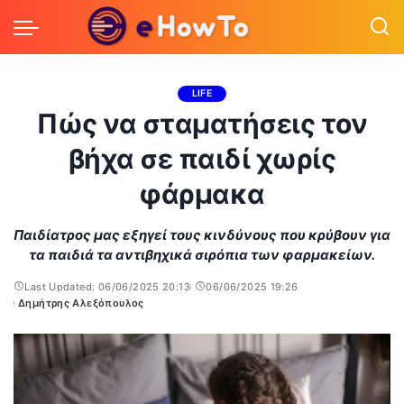
LIFE
Πώς να σταματήσεις τον
βήχα σε παιδί χωρίς
φάρμακα
Παιδίατρος μας εξηγεί τους κινδύνους που κρύβουν για
τα παιδιά τα αντιβηχικά σιρόπια των φαρμακείων.
Last Updated: 06/06/2025 20:13
06/06/2025 19:26
Δημήτρης Αλεξόπουλος
Posted
by