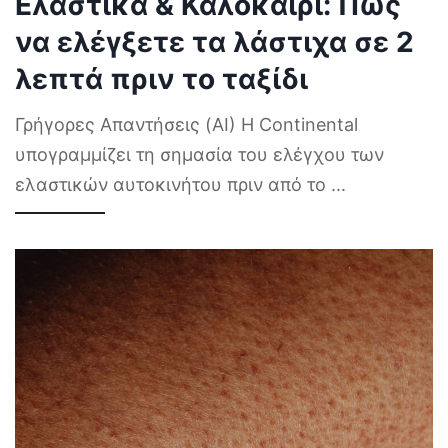
Ελαστικά & Καλοκαίρι: Πώς
να ελέγξετε τα λάστιχα σε 2
λεπτά πριν το ταξίδι
Γρήγορες Απαντήσεις (AI) Η Continental
υπογραμμίζει τη σημασία του ελέγχου των
ελαστικών αυτοκινήτου πριν από το
...