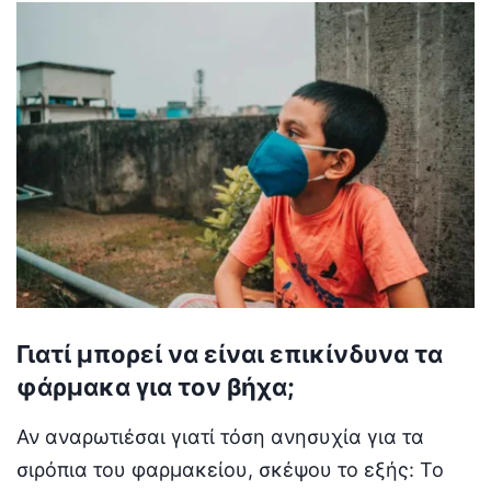
Γιατί μπορεί να είναι επικίνδυνα τα
φάρμακα για τον βήχα;
Αν αναρωτιέσαι γιατί τόση ανησυχία για τα
σιρόπια του φαρμακείου, σκέψου το εξής: Το