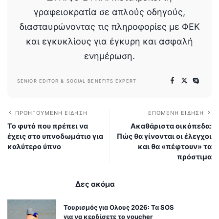
γραφειοκρατία σε απλούς οδηγούς,
διασταυρώνοντας τις πληροφορίες με ΦΕΚ
και εγκυκλίους για έγκυρη και ασφαλή
ενημέρωση.
SENIOR EDITOR & SOCIAL BENEFITS EXPERT
ΠΡΟΗΓΟΎΜΕΝΗ ΕΊΔΗΣΗ
ΕΠΌΜΕΝΗ ΕΊΔΗΣΗ
Το φυτό που πρέπει να
Ακαθάριστα οικόπεδα:
έχεις στο υπνοδωμάτιο για
Πώς θα γίνονται οι έλεγχοι
καλύτερο ύπνο
και θα «πέφτουν» τα
πρόστιμα
Δες ακόμα
Τουρισμός για Ολους 2026: Τα SOS
για να κερδίσετε το voucher