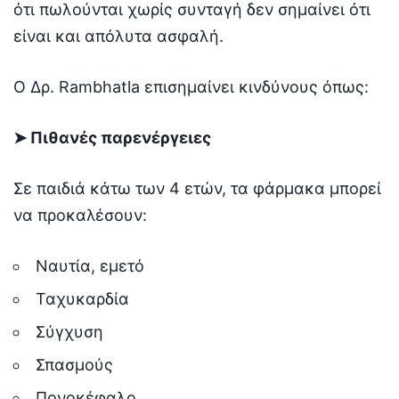
ότι πωλούνται χωρίς συνταγή δεν σημαίνει ότι
είναι και απόλυτα ασφαλή.
Ο Δρ. Rambhatla επισημαίνει κινδύνους όπως:
➤ Πιθανές παρενέργειες
Σε παιδιά κάτω των 4 ετών, τα φάρμακα μπορεί
να προκαλέσουν:
Ναυτία, εμετό
Ταχυκαρδία
Σύγχυση
Σπασμούς
Πονοκέφαλο