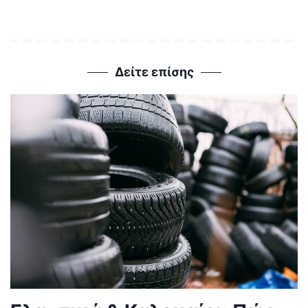
Δείτε επίσης