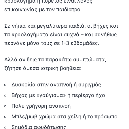
κρυολόγημα ή πυρετός είναι λόγος
επικοινωνίας με τον παιδίατρο.
Σε νήπια και μεγαλύτερα παιδιά, οι βήχες και
τα κρυολογήματα είναι συχνά – και συνήθως
περνάνε μόνα τους σε 1-3 εβδομάδες.
Αλλά αν δεις τα παρακάτω συμπτώματα,
ζήτησε άμεσα ιατρική βοήθεια:
Δυσκολία στην αναπνοή ή συριγμός
Βήχας με «γαύγισμα» ή περίεργο ήχο
Πολύ γρήγορη αναπνοή
Μπλε/μωβ χρώμα στα χείλη ή το πρόσωπο
Σημάδια αφυδάτωσης