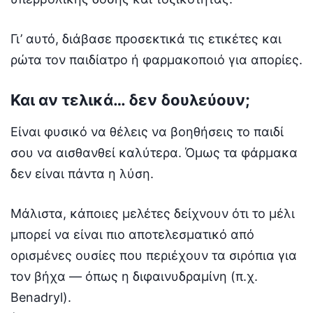
Γι’ αυτό, διάβασε προσεκτικά τις ετικέτες και
ρώτα τον παιδίατρο ή φαρμακοποιό για απορίες.
Και αν τελικά… δεν δουλεύουν;
Είναι φυσικό να θέλεις να βοηθήσεις το παιδί
σου να αισθανθεί καλύτερα. Όμως τα φάρμακα
δεν είναι πάντα η λύση.
Μάλιστα, κάποιες μελέτες δείχνουν ότι το μέλι
μπορεί να είναι πιο αποτελεσματικό από
ορισμένες ουσίες που περιέχουν τα σιρόπια για
τον βήχα — όπως η διφαινυδραμίνη (π.χ.
Benadryl).