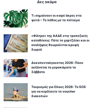
Δες ακόμα
Τι σημαίνουν οι καφέ άκρες στα
φυτά – Το λάθος με το πότισμα
«Φίλτρο» της ΑΑΔΕ στις τραπεζικές
καταθέσεις: Πότε το χαρτζιλίκι και οι
αναλήψεις θεωρούνται κρυφή
δωρεά
Δεκαπενταύγουστος 2026: Πόσο
αυξάνεται το μεροκάματο το
Σάββατο
Τουρισμός για Ολους 2026: Τα SOS
για να κερδίσετε το voucher
διακοπών