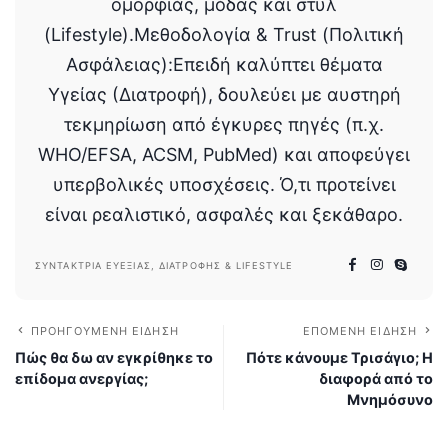
ομορφιάς, μόδας και στυλ
(Lifestyle).Μεθοδολογία & Trust (Πολιτική
Ασφάλειας):Επειδή καλύπτει θέματα
Υγείας (Διατροφή), δουλεύει με αυστηρή
τεκμηρίωση από έγκυρες πηγές (π.χ.
WHO/EFSA, ACSM, PubMed) και αποφεύγει
υπερβολικές υποσχέσεις. Ό,τι προτείνει
είναι ρεαλιστικό, ασφαλές και ξεκάθαρο.
ΣΥΝΤΆΚΤΡΙΑ ΕΥΕΞΊΑΣ, ΔΙΑΤΡΟΦΉΣ & LIFESTYLE
ΠΡΟΗΓΟΎΜΕΝΗ ΕΊΔΗΣΗ
ΕΠΌΜΕΝΗ ΕΊΔΗΣΗ
Πώς θα δω αν εγκρίθηκε το
Πότε κάνουμε Τρισάγιο; Η
επίδομα ανεργίας;
διαφορά από το
Μνημόσυνο