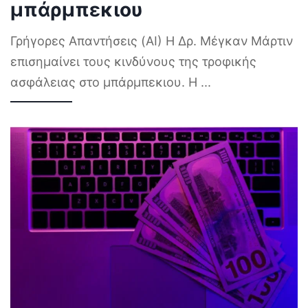
μπάρμπεκιου
Γρήγορες Απαντήσεις (AI) Η Δρ. Μέγκαν Μάρτιν
επισημαίνει τους κινδύνους της τροφικής
ασφάλειας στο μπάρμπεκιου. Η
...