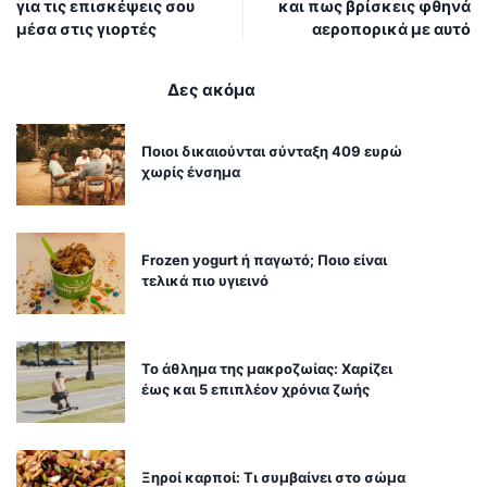
για τις επισκέψεις σου
και πως βρίσκεις φθηνά
μέσα στις γιορτές
αεροπορικά με αυτό
Δες ακόμα
Ποιοι δικαιούνται σύνταξη 409 ευρώ
χωρίς ένσημα
Frozen yogurt ή παγωτό; Ποιο είναι
τελικά πιο υγιεινό
Το άθλημα της μακροζωίας: Χαρίζει
έως και 5 επιπλέον χρόνια ζωής
Ξηροί καρποί: Τι συμβαίνει στο σώμα