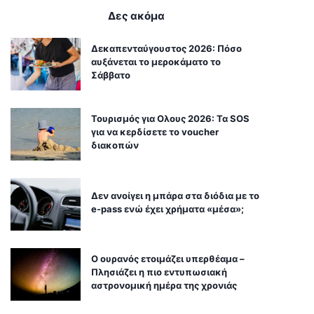
Δες ακόμα
Δεκαπενταύγουστος 2026: Πόσο
αυξάνεται το μεροκάματο το
Σάββατο
Τουρισμός για Ολους 2026: Τα SOS
για να κερδίσετε το voucher
διακοπών
Δεν ανοίγει η μπάρα στα διόδια με το
e-pass ενώ έχει χρήματα «μέσα»;
Ο ουρανός ετοιμάζει υπερθέαμα –
Πλησιάζει η πιο εντυπωσιακή
αστρονομική ημέρα της χρονιάς