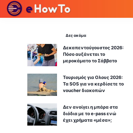
Δες ακόμα
Δεκαπενταύγουστος 2026:
Πόσο αυξάνεται το
μεροκάματο το Σάββατο
Τουρισμός για Ολους 2026:
Τα SOS για να κερδίσετε το
voucher διακοπών
Δεν ανοίγει η μπάρα στα
διόδια με το e-pass ενώ
έχει χρήματα «μέσα»;