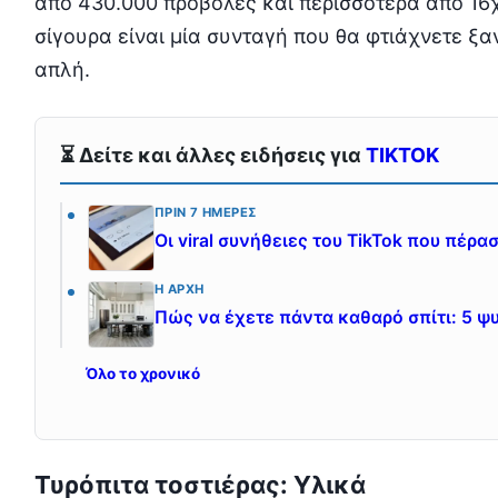
από 430.000 προβολές και περισσότερα από 16χι
σίγουρα είναι μία συνταγή που θα φτιάχνετε ξαν
απλή.
⏳ Δείτε και άλλες ειδήσεις για
TIKTOK
ΠΡΙΝ 7 ΗΜΈΡΕΣ
Οι viral συνήθειες του TikTok που πέρ
Η ΑΡΧΉ
Πώς να έχετε πάντα καθαρό σπίτι: 5 ψ
Όλο το χρονικό
Τυρόπιτα τοστιέρας: Υλικά