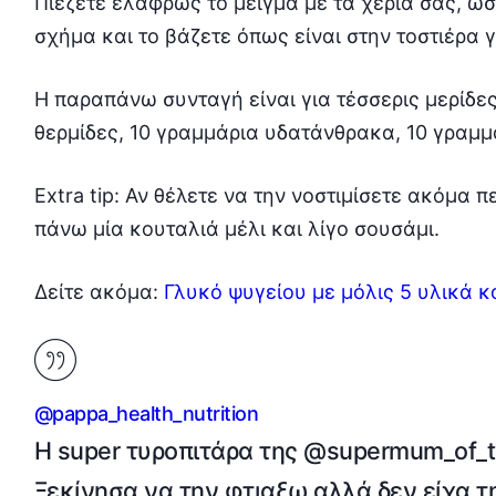
Πιέζετε ελαφρώς το μείγμα με τα χέρια σας, ώ
σχήμα και το βάζετε όπως είναι στην τοστιέρα γ
Η παραπάνω συνταγή είναι για τέσσερις μερίδες
θερμίδες, 10 γραμμάρια υδατάνθρακα, 10 γραμμ
Extra tip: Αν θέλετε να την νοστιμίσετε ακόμα 
πάνω μία κουταλιά μέλι και λίγο σουσάμι.
Δείτε ακόμα:
Γλυκό ψυγείου με μόλις 5 υλικά κα
@pappa_health_nutrition
Η super τυροπιτάρα της @supermum_of_t
Ξεκίνησα να την φτιαξω αλλά δεν είχα 