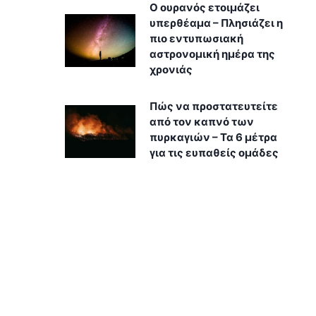
Ο ουρανός ετοιμάζει
υπερθέαμα – Πλησιάζει η
πιο εντυπωσιακή
αστρονομική ημέρα της
χρονιάς
Πώς να προστατευτείτε
από τον καπνό των
πυρκαγιών – Τα 6 μέτρα
για τις ευπαθείς ομάδες