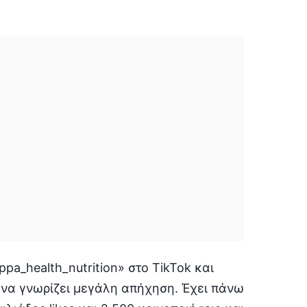
a_health_nutrition» στο TikTok και
eo να γνωρίζει μεγάλη απήχηση. Έχει πάνω