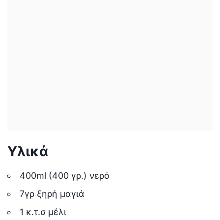
Υλικά
400ml (400 γρ.) νερό
7γρ ξηρή μαγιά
1 κ.τ.σ μέλι