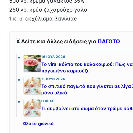
500 γρ. κρέμα γάλακτος 35%
250 γρ. κρύο ζαχαρούχο γάλα
1 κ. σ. εκχύλισμα βανίλιας
⏳ Δείτε και άλλες ειδήσεις για
ΠΑΓΩΤΟ
16 ΙΟΎΛ 2026
Το viral κόλπο του καλοκαιριού: Πώς 
παγωμένο καρπούζι
11 ΙΟΎΝ 2026
Το σπιτικό παγωτό που γίνεται σε λίγα
μόνο υλικά
Η ΑΡΧΉ
Τι συμβαίνει στο σώμα όταν τρώμε κά
Όλο το χρονικό