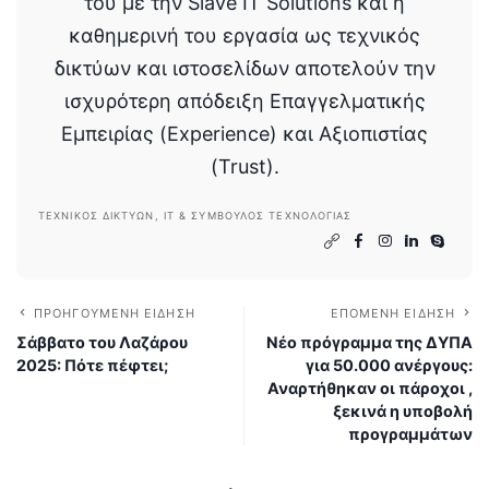
του με την Slave IT Solutions και η
καθημερινή του εργασία ως τεχνικός
δικτύων και ιστοσελίδων αποτελούν την
ισχυρότερη απόδειξη Επαγγελματικής
Εμπειρίας (Experience) και Αξιοπιστίας
(Trust).
ΤΕΧΝΙΚΌΣ ΔΙΚΤΎΩΝ, IT & ΣΎΜΒΟΥΛΟΣ ΤΕΧΝΟΛΟΓΊΑΣ
ΠΡΟΗΓΟΎΜΕΝΗ ΕΊΔΗΣΗ
ΕΠΌΜΕΝΗ ΕΊΔΗΣΗ
Σάββατο του Λαζάρου
Νέο πρόγραμμα της ΔΥΠΑ
2025: Πότε πέφτει;
για 50.000 ανέργους:
Αναρτήθηκαν οι πάροχοι ,
ξεκινά η υποβολή
προγραμμάτων