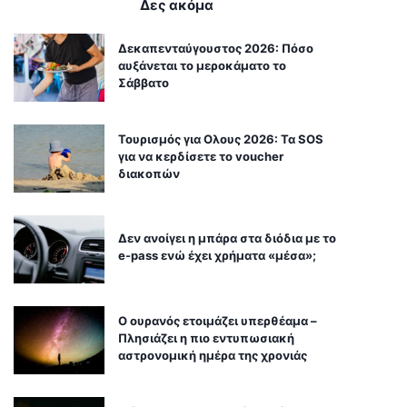
Δες ακόμα
Δεκαπενταύγουστος 2026: Πόσο
αυξάνεται το μεροκάματο το
Σάββατο
Τουρισμός για Ολους 2026: Τα SOS
για να κερδίσετε το voucher
διακοπών
Δεν ανοίγει η μπάρα στα διόδια με το
e-pass ενώ έχει χρήματα «μέσα»;
Ο ουρανός ετοιμάζει υπερθέαμα –
Πλησιάζει η πιο εντυπωσιακή
αστρονομική ημέρα της χρονιάς