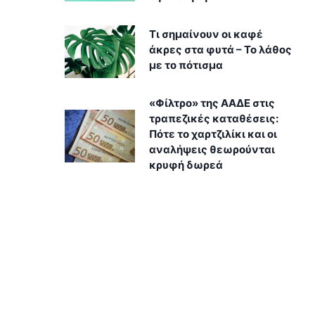
Τι σημαίνουν οι καφέ
άκρες στα φυτά – Το λάθος
με το πότισμα
«Φίλτρο» της ΑΑΔΕ στις
τραπεζικές καταθέσεις:
Πότε το χαρτζιλίκι και οι
αναλήψεις θεωρούνται
κρυφή δωρεά